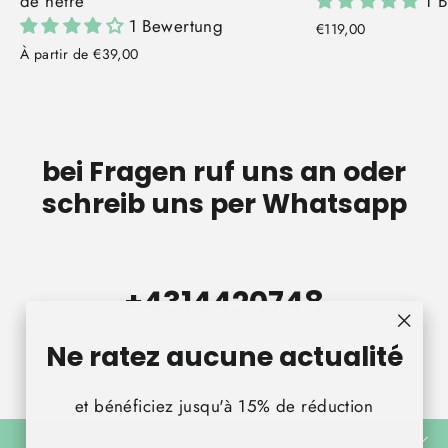
de hêtre
1 
1 Bewertung
€119,00
À partir de €39,00
bei Fragen ruf uns an oder
schreib uns per Whatsapp
+431442074
8
"Ferm
Ne ratez aucune actualité
(Esc)"
et bénéficiez jusqu'à 15% de réduction