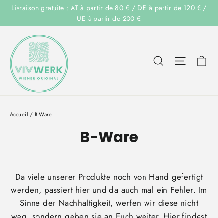
Passer
Livraison gratuite : AT à partir de 80 € / DE à partir de 120 € /
au
UE à partir de 200 €
contenu
Pa
Rechercher
Navigat
Accueil
/
B-Ware
B-Ware
Da viele unserer Produkte noch von Hand gefertigt
werden, passiert hier und da auch mal ein Fehler. Im
Sinne der Nachhaltigkeit, werfen wir diese nicht
weg, sondern geben sie an Euch weiter. Hier findest