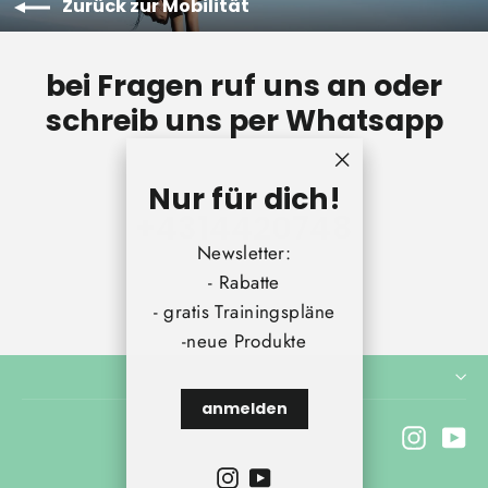
Zurück zur Mobilität
bei Fragen ruf uns an oder
schreib uns per Whatsapp
"Schließen
Nur für dich!
(Esc)"
+431442074
8
Newsletter:
- Rabatte
- gratis Trainingspläne
-neue Produkte
anmelden
Instagr
Yo
Instagram
YouTube