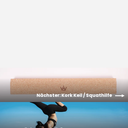
Kork Yoga-Block
Von €18,00
Nächster: Kork Keil / Squathilfe