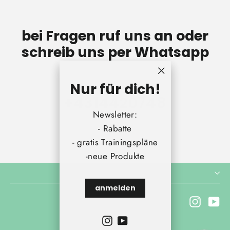
bei Fragen ruf uns an oder
schreib uns per Whatsapp
"Schließen
Nur für dich!
(Esc)"
+431442074
8
Newsletter:
- Rabatte
- gratis Trainingspläne
-neue Produkte
anmelden
Instagr
Yo
Instagram
YouTube