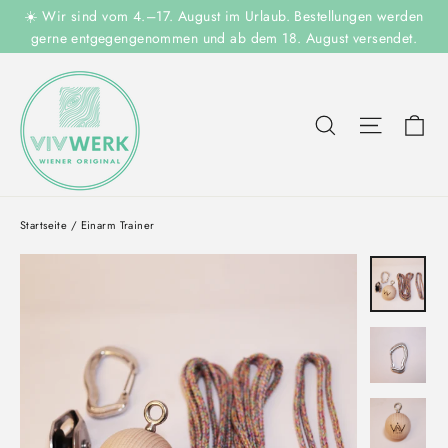
Direkt
☀️ Wir sind vom 4.–17. August im Urlaub. Bestellungen werden
zum
gerne entgegengenommen und ab dem 18. August versendet.
Inhalt
Ei
Suche
Seitenn
Startseite
/
Einarm Trainer