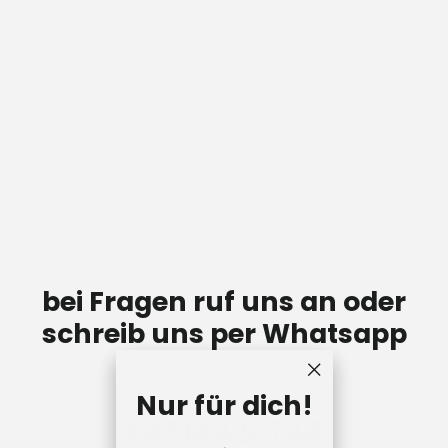
Parallettes Groß
5 Bewertungen
€85,00
bei Fragen ruf uns an oder
schreib uns per Whatsapp
"Schließen
Nur für dich!
(Esc)"
+431442074
8