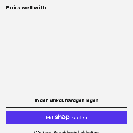
Pairs well with
Parallettes
Pro
1
Bewertung
€175,00
In den Einkaufswagen legen
Weitere Bezahlmöglichkeiten