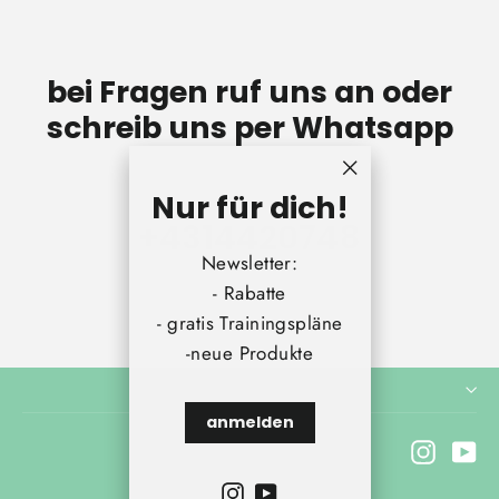
bei Fragen ruf uns an oder
schreib uns per Whatsapp
"Schließen
Nur für dich!
(Esc)"
+431442074
8
Newsletter:
- Rabatte
- gratis Trainingspläne
-neue Produkte
anmelden
Instagr
Yo
Instagram
YouTube