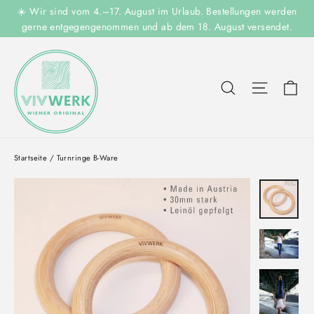
Direkt
☀️ Wir sind vom 4.–17. August im Urlaub. Bestellungen werden
zum
gerne entgegengenommen und ab dem 18. August versendet.
Inhalt
Ei
Suche
Seitenn
Startseite
/
Turnringe B-Ware